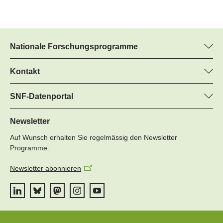
Nationale Forschungsprogramme
Hier finden Sie Informationen zu allen Nationalen
Forschungsprogrammen (NFP):
Kontakt
Martin Christen, SNF
Alle NFP
Regine Maritz, SNF
SNF-Datenportal
Programm Manager
Hier finden Sie umfangreiche Informationen zu den vom SNF
Tel.: +
geförderten Projekten.
Newsletter
22
Auf Wunsch erhalten Sie regelmässig den Newsletter
E-Mail:
Zum Datenportal
Programme.
Newsletter abonnieren