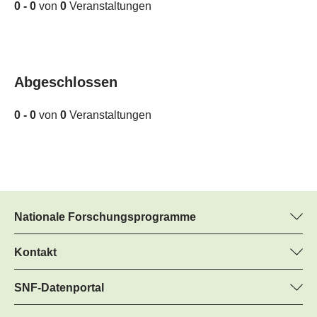
0 - 0
von
0
Veranstaltungen
Abgeschlossen
0 - 0
von
0
Veranstaltungen
Nationale Forschungsprogramme
Hier finden Sie Informationen zu allen Nationalen
Forschungsprogrammen (NFP):
Kontakt
Martin Christen, SNF
Alle NFP
Regine Maritz, SNF
SNF-Datenportal
Programm Manager
Hier finden Sie umfangreiche Informationen zu den vom SNF