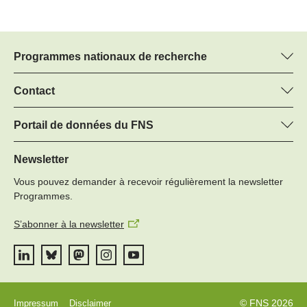
Programmes nationaux de recherche
Vous trouverez ici des informations sur tous les Programmes
nationaux de recherche (PNR) :
Contact
Martin Christen, FNS
Tous les PNR
Regine Maritz, FNS
Portail de données du FNS
Managers du programme
Vous trouverez ici des informations complètes sur les projets de
Tél.: +
recherche et les subsides approuvés par le FNS.
Newsletter
22
Vous pouvez demander à recevoir régulièrement la newsletter
E-mail:
Recherche de projets
Programmes.
S’abonner à la newsletter
© FNS 2026
Impressum
Disclaimer