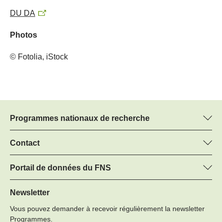
DU DA
Photos
© Fotolia, iStock
Programmes nationaux de recherche
Vous trouverez ici des informations sur tous les Programmes
nationaux de recherche (PNR) :
Contact
Martin Christen, FNS
Tous les PNR
Regine Maritz, FNS
Portail de données du FNS
Managers du programme
Vous trouverez ici des informations complètes sur les projets de
Tél.: +
recherche et les subsides approuvés par le FNS.
Newsletter
22
Vous pouvez demander à recevoir régulièrement la newsletter
E-mail:
Recherche de projets
Programmes.